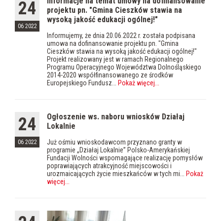
Informacje na temat umowy na dofinansowanie
24
projektu pn. "Gmina Cieszków stawia na
wysoką jakość edukacji ogólnej!"
06 2022
Informujemy, że dnia 20.06.2022 r. została podpisana
umowa na dofinansowanie projektu pn. "Gmina
Cieszków stawia na wysoką jakość edukacji ogólnej!"
Projekt realizowany jest w ramach Regionalnego
Programu Operacyjnego Województwa Dolnośląskiego
2014-2020 współfinansowanego ze środków
Europejskiego Fundusz...
Pokaż więcej
...
Ogłoszenie ws. naboru wniosków Działaj
24
Lokalnie
Już ośmiu wnioskodawcom przyznano granty w
06 2022
programie „Działaj Lokalnie” Polsko-Amerykańskiej
Fundacji Wolności wspomagające realizację pomysłów
poprawiających atrakcyjność miejscowości i
urozmaicających życie mieszkańców w tych mi...
Pokaż
więcej
...