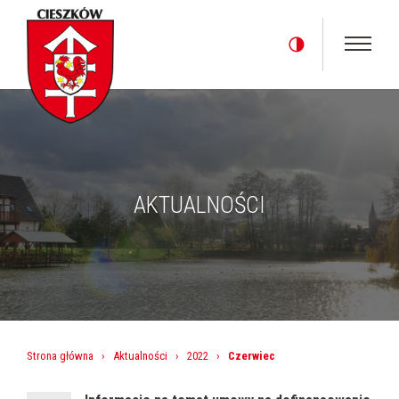
AKTUALNOŚCI
Strona główna
›
Aktualności
›
2022
›
Czerwiec