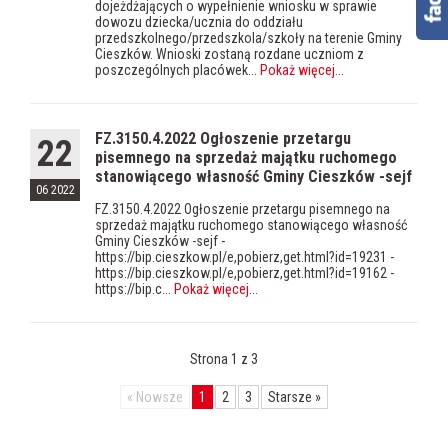
dojeżdżających o wypełnienie wniosku w sprawie
dowozu dziecka/ucznia do oddziału
przedszkolnego/przedszkola/szkoły na terenie Gminy
Cieszków. Wnioski zostaną rozdane uczniom z
poszczególnych placówek...
Pokaż więcej
...
FZ.3150.4.2022 Ogłoszenie przetargu
22
pisemnego na sprzedaż majątku ruchomego
stanowiącego własność Gminy Cieszków -sejf
06 2022
FZ.3150.4.2022 Ogłoszenie przetargu pisemnego na
sprzedaż majątku ruchomego stanowiącego własność
Gminy Cieszków -sejf -
https://bip.cieszkow.pl/e,pobierz,get.html?id=19231 -
https://bip.cieszkow.pl/e,pobierz,get.html?id=19162 -
https://bip.c...
Pokaż więcej
...
Strona 1 z 3
«
Nowsze
1
2
3
Starsze
»