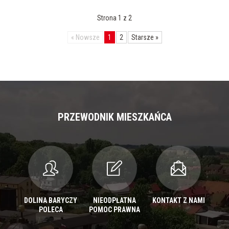
Strona 1 z 2
«
Nowsze
1
2
Starsze
»
PRZEWODNIK MIESZKAŃCA
DOLINA BARYCZY
NIEODPŁATNA
KONTAKT Z NAMI
POLECA
POMOC PRAWNA