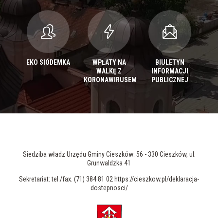
EKO SIÓDEMKA
WPŁATY NA
BIULETYN
WALKĘ Z
INFORMACJI
KORONAWIRUSEM
PUBLICZNEJ
Siedziba władz Urzędu Gminy Cieszków: 56 - 330 Cieszków, ul.
Grunwaldzka 41
Sekretariat: tel./fax. (71) 384 81 02 https://cieszkow.pl/deklaracja-
dostepnosci/