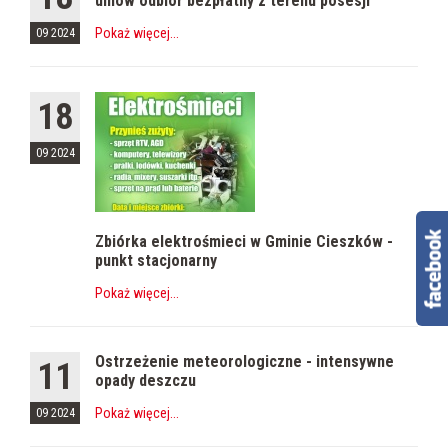
umów odbiór bezpłatny z terenu posesji
Pokaż więcej
...
09 2024
18
09 2024
Zbiórka elektrośmieci w Gminie Cieszków -
punkt stacjonarny
Pokaż więcej
...
Ostrzeżenie meteorologiczne - intensywne
11
opady deszczu
Pokaż więcej
...
09 2024