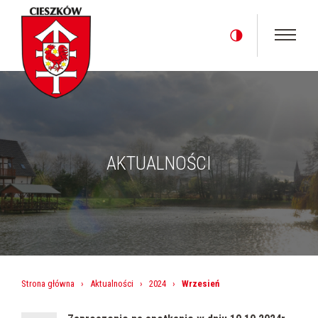
AKTUALNOŚCI
Strona główna
›
Aktualności
›
2024
›
Wrzesień