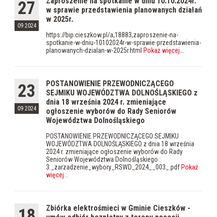
Zaproszenie na spotkanie w dniu 10.10.2024r.
27
w sprawie przedstawienia planowanych działań
w 2025r.
09 2024
https://bip.cieszkow.pl/a,18883,zaproszenie-na-
spotkanie-w-dniu-10102024r-w-sprawie-przedstawienia-
planowanych-dzialan-w-2025r.html
Pokaż więcej
...
POSTANOWIENIE PRZEWODNICZĄCEGO
23
SEJMIKU WOJEWÓDZTWA DOLNOŚLĄSKIEGO z
dnia 18 września 2024 r. zmieniające
09 2024
ogłoszenie wyborów do Rady Seniorów
Województwa Dolnośląskiego
POSTANOWIENIE PRZEWODNICZĄCEGO SEJMIKU
WOJEWÓDZTWA DOLNOŚLĄSKIEGO z dnia 18 września
2024 r. zmieniające ogłoszenie wyborów do Rady
Seniorów Województwa Dolnośląskiego :
3._zarzadzenie_wybory_RSWD_2024__003_.pdf
Pokaż
więcej
...
Zbiórka elektrośmieci w Gminie Cieszków -
18