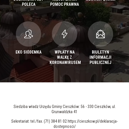
POLECA
POMOC PRAWNA
EKO SIÓDEMKA
WPŁATY NA
BIULETYN
WALKĘ Z
INFORMACJI
KORONAWIRUSEM
PUBLICZNEJ
Siedziba władz Urzędu Gminy Cieszków: 56 - 330 Cieszków, ul.
Grunwaldzka 41
Sekretariat: tel./fax. (71) 384 81 02 https://cieszkow.pl/deklaracja-
dostepnosci/