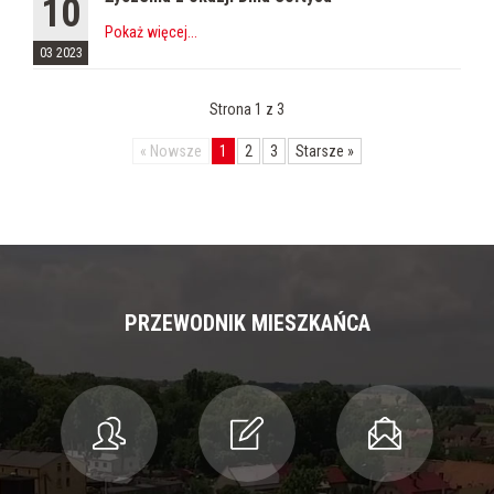
10
Pokaż więcej
...
03 2023
Strona 1 z 3
«
Nowsze
1
2
3
Starsze
»
PRZEWODNIK MIESZKAŃCA