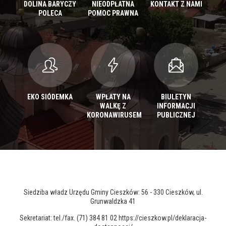
DOLINA BARYCZY
NIEODPŁATNA
KONTAKT Z NAMI
POLECA
POMOC PRAWNA
EKO SIÓDEMKA
WPŁATY NA
BIULETYN
WALKĘ Z
INFORMACJI
KORONAWIRUSEM
PUBLICZNEJ
Siedziba władz Urzędu Gminy Cieszków: 56 - 330 Cieszków, ul.
Grunwaldzka 41
Sekretariat: tel./fax. (71) 384 81 02 https://cieszkow.pl/deklaracja-