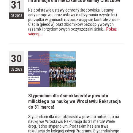
Informacja dla mieszkańców Gminy Cieszków
31
Na podstawie ustawy ochrony środowiska, ustawy
antysmogowej oraz ustawy o utrzymaniu czystości i
03 2023
porządku w gminach rozpoczynają się kontrole źródeł
Ciepła (pieców) oraz zbiorników bezodpływowych
(szamb i przydomowych oczyszczalni ściek...
Pokaż
więcej
...
30
03 2023
Stypendium dla ósmoklasistów powiatu
milickiego na naukę we Wrocławiu Rekrutacja
do 31 marca!
Stypendium dla ósmoklasistów powiatu milickiego na
naukę we Wrocławiu Rekrutacja do 31 marca! Wiele
dróg, jedno stypendium. Pod takim hasłem trwa
rekrutacja do kolejnej edycji Programu Stypendialnego