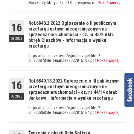
Horyzonty, który już od 13 lat wspiera u...
Pokaż więcej
...
Rol.6840.2.2022 Ogłoszenie o II publicznym
16
przetargu ustnym nieograniczonym na
sprzedaż nieruchomości - dz. nr 45/2 AM2
03 2023
obręb Cieszków - Informacja o wyniku
przetargu
https://bip.cieszkow.pl/e,pobierz,get.html?
id=20087&file=Finanse23032815163.pdf
Pokaż więcej
...
Rol.6840.13.2022 Ogłoszenie o III publicznym
16
przetargu ustnym nieograniczonym na
sprzedażnieruchomości - dz. nr 44/14 obręb
03 2023
Jankowa - Informacja o wyniku przetargu
https://bip.cieszkow.pl/e,pobierz,get.html?
id=20086&file=Finanse23032815164.pdf
Pokaż więcej
...
Życzenia z okazji Dnia Sołtysa