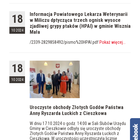
Informacja Powiatowego Lekarza Weterynarii
18
w Miliczu dptycząca trzech ognisk wysoce
zjadliwej grypy ptaków (HPAI) w gminie Wisznia
10 2024
Mała
/2339-2829858492/pismo%20HPAI.pdf
Pokaż więcej
...
18
10 2024
Uroczyste obchody Złotych Godów Państwa
Anny Ryszarda Łuckich z Cieszkowa
W dniu 17.10.2024 o godz. 14:00 w Sali Ślubów Urzędu
Gminy w Cieszkowie odbyły się uroczyste obchody
Złotych Godów Państwa Anny Ryszarda Łuckich z
Cieszkowa. W uroczystości uczestniczyła licznie