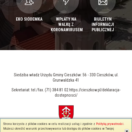
EKO SIÓDEMKA
WPŁATY NA
BIULETYN
WALKĘ Z
INFORMACJI
KORONAWIRUSEM
PUBLICZNEJ
Siedziba władz Urzędu Gminy Cieszków: 56 - 330 Cieszków, ul.
Grunwaldzka 41
Sekretariat: tel./fax. (71) 384 81 02 https://cieszkow.pl/deklaracja-
dostepnosci/
Strona korzysta z plików cookies w celu realizacji usług i zgodnie z
Polityką prywatności
.
© 2026 cieszkow.pl - Wszelkie prawa zastrzeżone
Możesz określić warunki przechowywania lub dostępu do plików cookies w Twojej