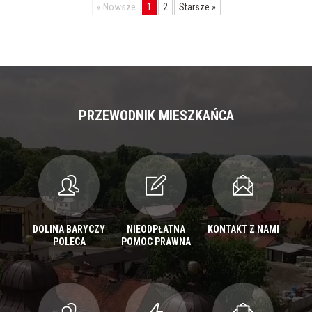
«
Nowsze
1
2
Starsze
»
PRZEWODNIK MIESZKAŃCA
DOLINA BARYCZY
NIEODPŁATNA
KONTAKT Z NAMI
POLECA
POMOC PRAWNA