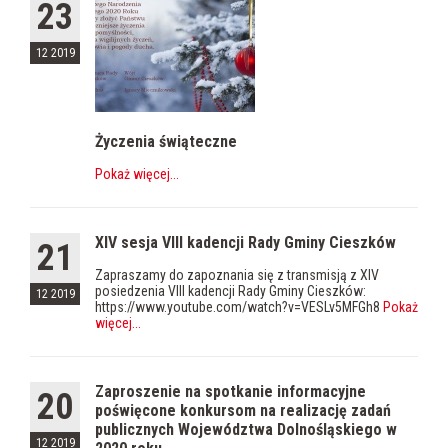
23
12 2019
Życzenia świąteczne
Pokaż więcej
...
XIV sesja VIII kadencji Rady Gminy Cieszków
21
Zapraszamy do zapoznania się z transmisją z XIV
posiedzenia VIII kadencji Rady Gminy Cieszków:
12 2019
https://www.youtube.com/watch?v=VESLv5MFGh8
Pokaż
więcej
...
Zaproszenie na spotkanie informacyjne
20
poświęcone konkursom na realizację zadań
publicznych Województwa Dolnośląskiego w
12 2019