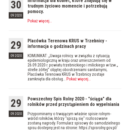
Informacja dla kobiet, które znajdują się w
30
trudnym życiowo momencie i potrzebują
pomocy.
09 2020
Pokaż więcej
...
Placówka Terenowa KRUS w Trzebnicy -
29
informacja o godzinach pracy
KOMUNIKAT: „Uwaga rolnicy. w związku z sytuacją
09 2020
epidemiologiczną w kraju oraz umieszczeniem od
26.09.2020 r. powiatu trzebnickiego i milickiego w tzw „
strefie żółtej” objętej obostrzeniami sanitarnymi,
Placówka Terenowa KRUS w Trzebnicy zostaje
zamknięta dla obsług...
Pokaż więcej
...
Powszechny Spis Rolny 2020 - "ściąga" dla
29
rolników przed przystąpieniem do wypełniania
Przypominamy o trwającym właśnie spisie rolnym-
09 2020
wśród rolników, którzy "spiszą się" rozlosowane
zostaną nagrody. Formularz spisowy do samodzielnego
spisu dostepny jest na stronie: https://spisrolny.gov.pl/