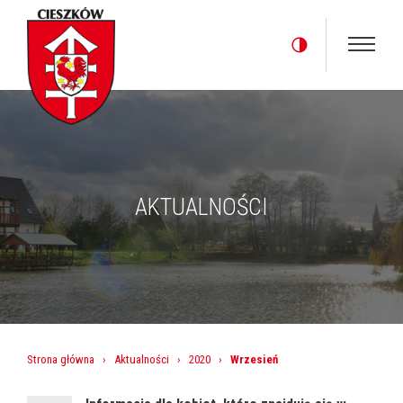
AKTUALNOŚCI
Strona główna
›
Aktualności
›
2020
›
Wrzesień