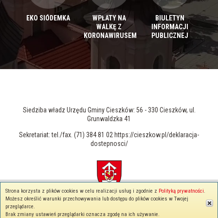
EKO SIÓDEMKA
WPŁATY NA
BIULETYN
WALKĘ Z
INFORMACJI
KORONAWIRUSEM
PUBLICZNEJ
Siedziba władz Urzędu Gminy Cieszków: 56 - 330 Cieszków, ul.
Grunwaldzka 41
Sekretariat: tel./fax. (71) 384 81 02 https://cieszkow.pl/deklaracja-
dostepnosci/
Strona korzysta z plików cookies w celu realizacji usług i zgodnie z
Polityką prywatności
.
© 2026 cieszkow.pl - Wszelkie prawa zastrzeżone
Możesz określić warunki przechowywania lub dostępu do plików cookies w Twojej
Polityka prywatności
przeglądarce.
Brak zmiany ustawień przeglądarki oznacza zgodę na ich używanie.
Ta strona została stworzona przez
Bestwebdesign