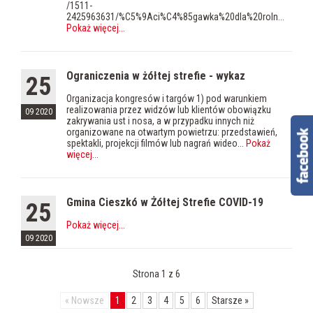
/1511-
2425963631/%C5%9Aci%C4%85gawka%20dla%20roln...
Pokaż więcej
...
Ograniczenia w żółtej strefie - wykaz
25
Organizacja kongresów i targów 1) pod warunkiem
realizowania przez widzów lub klientów obowiązku
09 2020
zakrywania ust i nosa, a w przypadku innych niż
organizowane na otwartym powietrzu: przedstawień,
spektakli, projekcji filmów lub nagrań wideo...
Pokaż
więcej
...
Gmina Cieszkó w Żółtej Strefie COVID-19
25
Pokaż więcej
...
09 2020
Strona 1 z 6
«
Nowsze
1
2
3
4
5
6
Starsze
»