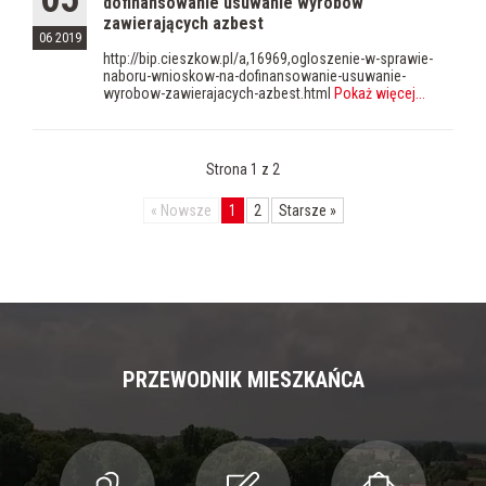
dofinansowanie usuwanie wyrobów
zawierających azbest
06 2019
http://bip.cieszkow.pl/a,16969,ogloszenie-w-sprawie-
naboru-wnioskow-na-dofinansowanie-usuwanie-
wyrobow-zawierajacych-azbest.html
Pokaż więcej
...
Strona 1 z 2
«
Nowsze
1
2
Starsze
»
PRZEWODNIK MIESZKAŃCA