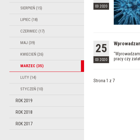
03 2020
SIERPIEŃ (15)
LIPIEC (18)
CZERWIEC (17)
MAJ (39)
Wprowadzam
25
"Wprowadzamy 
KWIECIEŃ (26)
pracy czy zała
03 2020
MARZEC (35)
LUTY (14)
Strona 1 z 7
STYCZEŃ (10)
ROK 2019
ROK 2018
ROK 2017