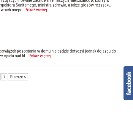
i zdyscyplinowane zachowanie naszych mieszkańców, którzy w
pektora Sanitarnego, ministra zdrowia, a także głosów rozsądku,
swoich miejs...
Pokaż więcej
...
owiązek pozostania w domu nie będzie dotyczył jednak dojazdu do
 opieki nad bl...
Pokaż więcej
...
7
Starsze
»