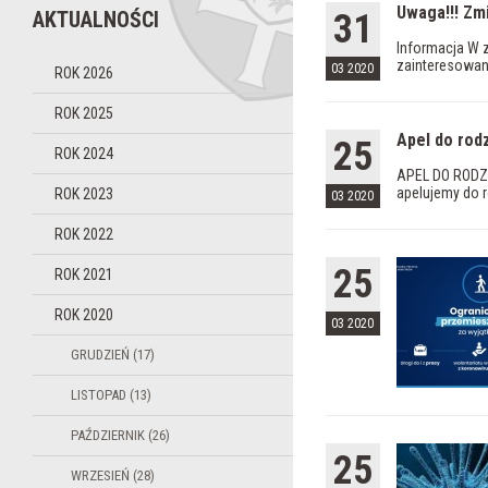
Uwaga!!! Zm
AKTUALNOŚCI
31
Informacja W 
zainteresowane
03 2020
ROK 2026
ROK 2025
Apel do rod
25
ROK 2024
APEL DO RODZI
apelujemy do 
ROK 2023
03 2020
ROK 2022
25
ROK 2021
ROK 2020
03 2020
GRUDZIEŃ (17)
LISTOPAD (13)
PAŹDZIERNIK (26)
25
WRZESIEŃ (28)