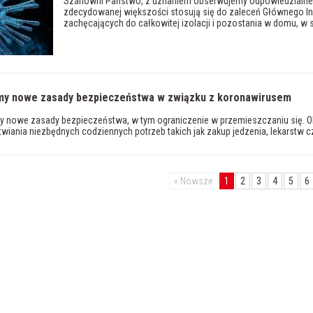
Szanowni Państwo, z uznaniem obserwujemy odpowiedzialne 
zdecydowanej większości stosują się do zaleceń Głównego Ins
zachęcających do całkowitej izolacji i pozostania w domu, w 
y nowe zasady bezpieczeństwa w związku z koronawirusem
nowe zasady bezpieczeństwa, w tym ograniczenie w przemieszczaniu się. Ob
twiania niezbędnych codziennych potrzeb takich jak zakup jedzenia, lekarstw czy
«
Nowsze
1
2
3
4
5
6