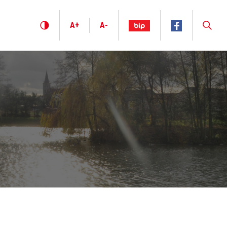
A+
A-