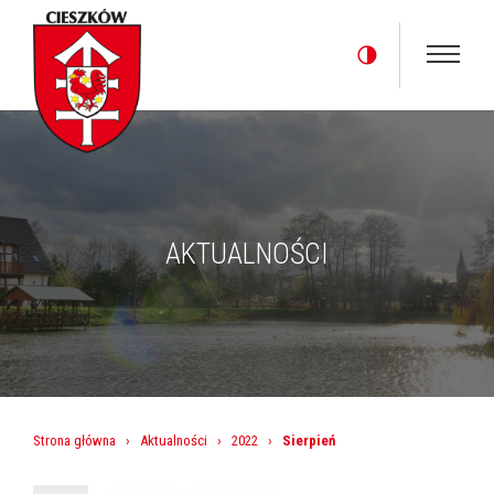
AKTUALNOŚCI
Strona główna
›
Aktualności
›
2022
›
Sierpień