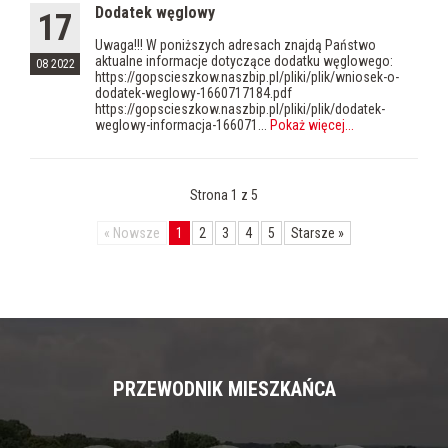
Dodatek węglowy
17
Uwaga!!! W poniższych adresach znajdą Państwo
aktualne informacje dotyczące dodatku węglowego:
08 2022
https://gopscieszkow.naszbip.pl/pliki/plik/wniosek-o-
dodatek-weglowy-1660717184.pdf
https://gopscieszkow.naszbip.pl/pliki/plik/dodatek-
weglowy-informacja-166071...
Pokaż więcej
...
Strona 1 z 5
«
Nowsze
1
2
3
4
5
Starsze
»
PRZEWODNIK MIESZKAŃCA