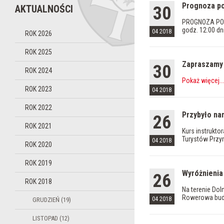
Prognoza po
AKTUALNOŚCI
30
PROGNOZA POGO
godz. 12:00 dn
04 2018
ROK 2026
ROK 2025
Zapraszamy 
30
ROK 2024
Pokaż więcej
...
ROK 2023
04 2018
ROK 2022
Przybyło na
26
ROK 2021
Kurs instrukt
Turystów Przyr
04 2018
ROK 2020
ROK 2019
Wyróżnieni
26
ROK 2018
Na terenie Dol
Rowerowa buduj
04 2018
GRUDZIEŃ (19)
LISTOPAD (12)