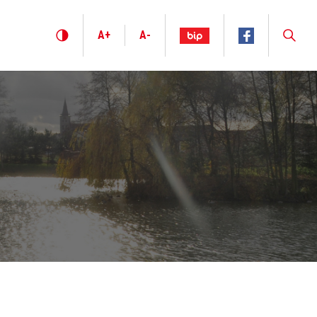
A+
A-