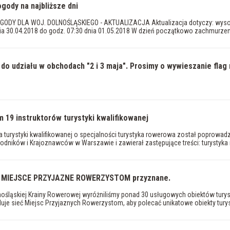
gody na najbliższe dni
DY DLA WOJ. DOLNOŚLĄSKIEGO - AKTUALIZACJA Aktualizacja dotyczy: wysoko
ia 30.04.2018 do godz. 07:30 dnia 01.05.2018 W dzień początkowo zachmurzen
do udziału w obchodach "2 i 3 maja". Prosimy o wywieszanie fla
m 19 instruktorów turystyki kwalifikowanej
ora turystyki kwalifikowanej o specjalności turystyka rowerowa został popr
odników i Krajoznawców w Warszawie i zawierał zastępujące treści: turystyka r
a MIEJSCE PRZYJAZNE ROWERZYSTOM przyznane.
nośląskiej Krainy Rowerowej wyróżniliśmy ponad 30 usługowych obiektów turys
e sieć Miejsc Przyjaznych Rowerzystom, aby polecać unikatowe obiekty turys