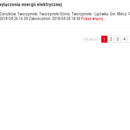
yłączenia energii elektrycznej
ieszków. Tworzymirki. Tworzymirki Górne. Tworzymirki - Lipówka. Gm. Milicz.
2018-04-26 16:30 Zakończenie: 2018-04-26 18:30
Pokaż więcej
...
«
Nowsze
1
2
3
4