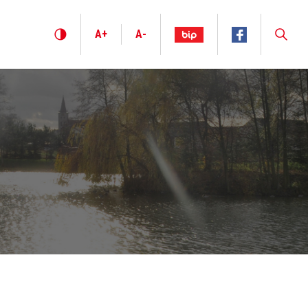
A+
A-