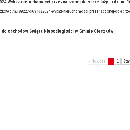
024 Wykaz nieruchomości przeznaczonej do sprzedaży - (dz. nr. 1
ieszkow.pl/a,18922,rol684022024-wykaz-nieruchomosci-przeznaczonej-do-sprze
 do obchodów Święta Niepodległości w Gminie Cieszków
«
Nowsze
1
2
Sta