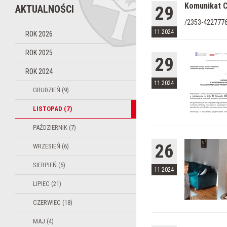
Komunikat C
AKTUALNOŚCI
29
/2353-422777
11 2024
ROK 2026
ROK 2025
29
ROK 2024
11 2024
GRUDZIEŃ (9)
LISTOPAD (7)
PAŹDZIERNIK (7)
26
WRZESIEŃ (6)
SIERPIEŃ (5)
11 2024
LIPIEC (21)
CZERWIEC (18)
MAJ (4)