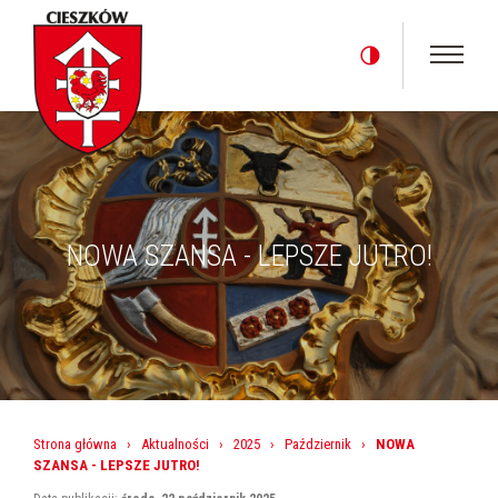
NOWA SZANSA - LEPSZE JUTRO!
Strona główna
›
Aktualności
›
2025
›
Październik
›
NOWA
SZANSA - LEPSZE JUTRO!