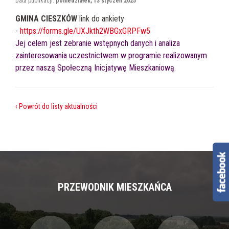
Data publikacji:
poniedziałek, 13 styczeń 2025
GMINA CIESZKÓW
link do ankiety
-
https://forms.gle/UXJkth2WBGxGRPFw5
Jej celem jest zebranie wstępnych danych i analiza
zainteresowania uczestnictwem w programie realizowanym
przez naszą Społeczną Inicjatywę Mieszkaniową.
‹ Powrót do listy aktualności
PRZEWODNIK MIESZKAŃCA