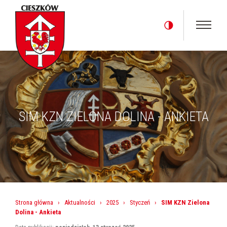
SIM KZN ZIELONA DOLINA - ANKIETA
Strona główna
›
Aktualności
›
2025
›
Styczeń
›
SIM KZN Zielona
Dolina - Ankieta