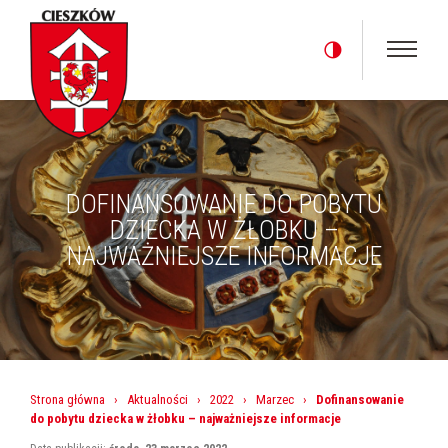
DOFINANSOWANIE DO POBYTU
DZIECKA W ŻŁOBKU –
NAJWAŻNIEJSZE INFORMACJE
Strona główna
›
Aktualności
›
2022
›
Marzec
›
Dofinansowanie
do pobytu dziecka w żłobku – najważniejsze informacje