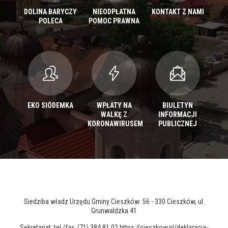
DOLINA BARYCZY
NIEODPŁATNA
KONTAKT Z NAMI
POLECA
POMOC PRAWNA
EKO SIÓDEMKA
WPŁATY NA
BIULETYN
WALKĘ Z
INFORMACJI
KORONAWIRUSEM
PUBLICZNEJ
Siedziba władz Urzędu Gminy Cieszków: 56 - 330 Cieszków, ul.
Grunwaldzka 41
Sekretariat: tel./fax. (71) 384 81 02 https://cieszkow.pl/deklaracja-