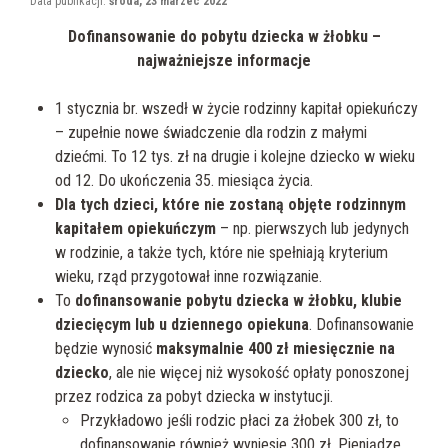
Data publikacji:
środa, 23 marzec 2022
Dofinansowanie do pobytu dziecka w żłobku –
najważniejsze informacje
1 stycznia br. wszedł w życie rodzinny kapitał opiekuńczy
– zupełnie nowe świadczenie dla rodzin z małymi
dziećmi. To 12 tys. zł na drugie i kolejne dziecko w wieku
od 12. Do ukończenia 35. miesiąca życia.
Dla tych dzieci, które nie zostaną objęte rodzinnym
kapitałem opiekuńczym
– np. pierwszych lub jedynych
w rodzinie, a także tych, które nie spełniają kryterium
wieku, rząd przygotował inne rozwiązanie.
To
dofinansowanie pobytu dziecka w żłobku, klubie
dziecięcym lub u dziennego opiekuna
. Dofinansowanie
będzie wynosić
maksymalnie 400 zł miesięcznie na
dziecko
, ale nie więcej niż wysokość opłaty ponoszonej
przez rodzica za pobyt dziecka w instytucji.
Przykładowo jeśli rodzic płaci za żłobek 300 zł, to
dofinansowanie również wyniesie 300 zł. Pieniądze