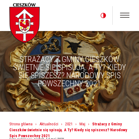
STRAŻACY Z GMINY CIESZKÓW
ŚWIETNIE SIĘ SPISUJĄ. A TY? KIEDY
SIĘ SPISZESZ? NARODOWY SPIS
POWSZECHNY 2021
Strona główna
›
Aktualności
›
2021
›
Maj
›
Strażacy z Gminy
Cieszków świetnie się spisują. A Ty? Kiedy się spiszesz? Narodowy
Spis Powszechny 2021