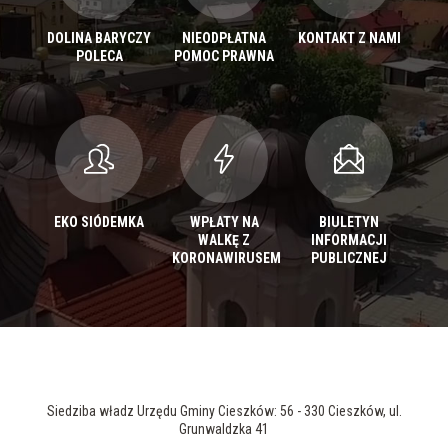
DOLINA BARYCZY
NIEODPŁATNA
KONTAKT Z NAMI
POLECA
POMOC PRAWNA
EKO SIÓDEMKA
WPŁATY NA
BIULETYN
WALKĘ Z
INFORMACJI
KORONAWIRUSEM
PUBLICZNEJ
Siedziba władz Urzędu Gminy Cieszków: 56 - 330 Cieszków, ul.
Grunwaldzka 41