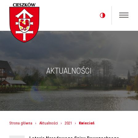
AKTUALNOŚCI
Strona główna
›
Aktualności
›
2021
›
Kwiecień