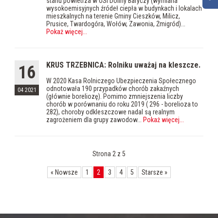
stanu powietrza w OSI Doliny Baryczy (wymiana
wysokoemisyjnych źródeł ciepła w budynkach i lokalach
mieszkalnych na terenie Gminy Cieszków, Milicz,
Prusice, Twardogóra, Wołów, Zawonia, Żmigród)...
Pokaż więcej
...
KRUS TRZEBNICA: Rolniku uważaj na kleszcze.
16
W 2020 Kasa Rolniczego Ubezpieczenia Społecznego
odnotowała 190 przypadków chorób zakaźnych
04 2021
(głównie boreliozę). Pomimo zmniejszenia liczby
chorób w porównaniu do roku 2019 ( 296 - borelioza to
282), choroby odkleszczowe nadal są realnym
zagrożeniem dla grupy zawodow...
Pokaż więcej
...
Strona 2 z 5
«
Nowsze
1
2
3
4
5
Starsze
»