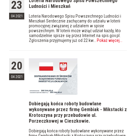
Loteria Narodowego Spisu Powszechnego
23
Ludności i Mieszkań
Loteria Narodowego Spisu Powszechnego Ludności i
04 2021
Mieszkań Serdecznie zachęcamy do udziału w loterii
promocyjnej związanej z udziałem w spisie
powszechnym. W loterii może wziąć udział każdy, kto
samodzielnie spisze się przez Internet na spis.gov.pl.
Zgłoszenia przyjmujemy już od 22 kw...
Pokaż więcej
...
20
04 2021
Dobiegają końca roboty budowlane
wykonywane przez firmę Gembiak - Mikstacki z
Krotoszyna przy przebudowie ul.
Porzeczkowej w Cieszkowie.
Dobiegają końca roboty budowlane wykonywane przez
firmę Gembiak-Mikstacki z Krotoszyna przy przebudowie