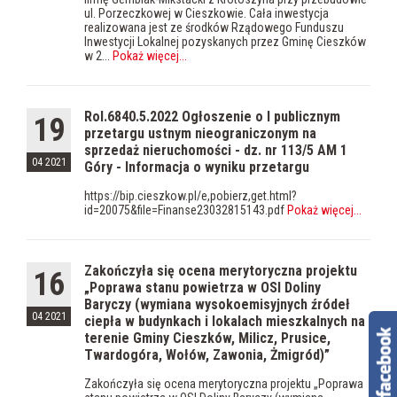
ul. Porzeczkowej w Cieszkowie. Cała inwestycja
realizowana jest ze środków Rządowego Funduszu
Inwestycji Lokalnej pozyskanych przez Gminę Cieszków
w 2...
Pokaż więcej
...
Rol.6840.5.2022 Ogłoszenie o I publicznym
19
przetargu ustnym nieograniczonym na
sprzedaż nieruchomości - dz. nr 113/5 AM 1
04 2021
Góry - Informacja o wyniku przetargu
https://bip.cieszkow.pl/e,pobierz,get.html?
id=20075&file=Finanse23032815143.pdf
Pokaż więcej
...
Zakończyła się ocena merytoryczna projektu
16
„Poprawa stanu powietrza w OSI Doliny
Baryczy (wymiana wysokoemisyjnych źródeł
04 2021
ciepła w budynkach i lokalach mieszkalnych na
terenie Gminy Cieszków, Milicz, Prusice,
Twardogóra, Wołów, Zawonia, Żmigród)”
Zakończyła się ocena merytoryczna projektu „Poprawa