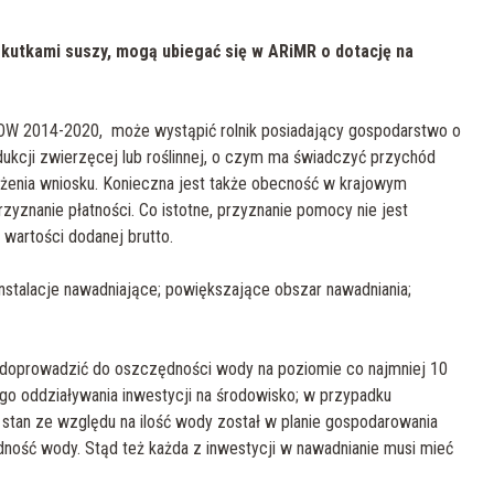
kutkami suszy, mogą ubiegać się w ARiMR o dotację na
PROW 2014-2020, może wystąpić rolnik posiadający gospodarstwo o
dukcji zwierzęcej lub roślinnej, o czym ma świadczyć przychód
żenia wniosku. Konieczna jest także obecność w krajowym
yznanie płatności. Co istotne, przyznanie pomocy nie jest
wartości dodanej brutto.
 instalacje nawadniające; powiększające obszar nawadniania;
ji –doprowadzić do oszczędności wody na poziomie co najmniej 10
o oddziaływania inwestycji na środowisko; w przypadku
stan ze względu na ilość wody został w planie gospodarowania
ność wody. Stąd też każda z inwestycji w nawadnianie musi mieć