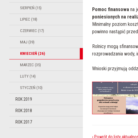
SIERPIEŃ (15)
Pomoc finansowa
na j
poniesionych na reali
LIPIEC (18)
Minimalny poziom koszt
CZERWIEC (17)
powinno nastąpić przed
MAJ (39)
Rolnicy mogą sfinansow
rozprowadzania wody, i
KWIECIEŃ (26)
MARZEC (35)
Wnioski przyjmują oddz
LUTY (14)
STYCZEŃ (10)
ROK 2019
ROK 2018
ROK 2017
‹ Powrót do listy aktualno