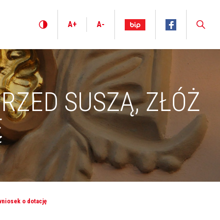
A+
A-
RZED SUSZĄ, ZŁÓŻ
Ę
niosek o dotację