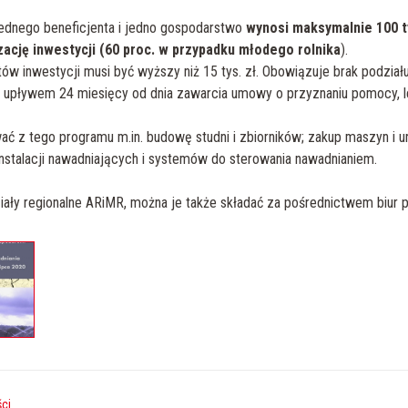
ednego beneficjenta i jedno gospodarstwo
wynosi maksymalnie 100 ty
zację inwestycji (60 proc. w przypadku młodego rolnika
).
ów inwestycji musi być wyższy niż 15 tys. zł. Obowiązuje brak podział
 upływem 24 miesięcy od dnia zawarcia umowy o przyznaniu pomocy, le
ać z tego programu m.in. budowę studni i zbiorników; zakup maszyn i u
nstalacji nawadniających i systemów do sterowania nawadnianiem.
iały regionalne ARiMR, można je także składać za pośrednictwem biur
ści