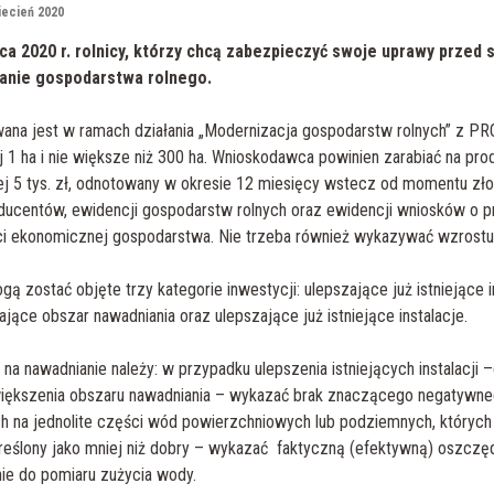
iecień 2020
ca 2020 r. rolnicy,
którzy chcą zabezpieczyć swoje uprawy przed s
ianie gospodarstwa rolnego.
wana jest w ramach działania „Modernizacja gospodarstw rolnych” z 
 1 ha i nie większe niż 300 ha. Wnioskodawca powinien zarabiać na pro
j 5 tys. zł, odnotowany w okresie 12 miesięcy wstecz od momentu zło
ducentów, ewidencji gospodarstw rolnych oraz ewidencji wniosków o prz
ci ekonomicznej gospodarstwa. Nie trzeba również wykazywać wzrostu 
 zostać objęte trzy kategorie inwestycji:
ulepszające już istniejące
ące obszar nawadniania oraz ulepszające już istniejące instalacje.
ę na nawadnianie należy: w przypadku ulepszenia istniejących instalac
iększenia obszaru nawadniania – wykazać brak znaczącego negatywneg
h na jednolite części wód powierzchniowych lub podziemnych, których 
ślony jako mniej niż dobry – wykazać faktyczną (efektywną) oszczęd
ie do pomiaru zużycia wody.