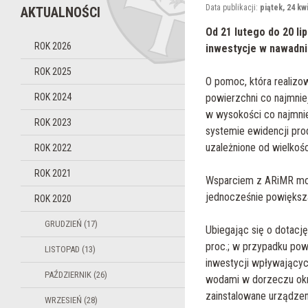
Data publikacji:
piątek, 24 kw
AKTUALNOŚCI
Od 21 lutego do 20 lip
ROK 2026
inwestycje w nawadn
ROK 2025
O pomoc, która realizo
ROK 2024
powierzchni co najmniej
w wysokości co najmnie
ROK 2023
systemie ewidencji pro
uzależnione od wielkoś
ROK 2022
ROK 2021
Wsparciem z ARiMR mogą
jednocześnie powiększaj
ROK 2020
GRUDZIEŃ (17)
Ubiegając się o dotacj
proc.; w przypadku pow
LISTOPAD (13)
inwestycji wpływającyc
PAŹDZIERNIK (26)
wodami w dorzeczu okre
zainstalowane urządzen
WRZESIEŃ (28)