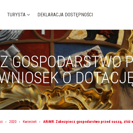
TURYSTA
DEKLARACJA DOSTĘPNOŚCI
CZ GOSPODARSTWO P
WNIOSEK O DOTACJ
ci
›
2020
›
Kwiecień
›
ARiMR: Zabezpiecz gospodarstwo przed suszą, złóż w