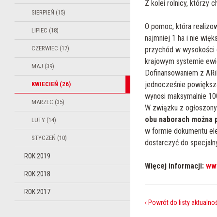
Z kolei rolnicy, którzy
SIERPIEŃ (15)
O pomoc, która realizo
LIPIEC (18)
najmniej 1 ha i nie wi
CZERWIEC (17)
przychód w wysokości c
krajowym systemie ewid
MAJ (39)
Dofinansowaniem z ARiM
jednocześnie powiększa
KWIECIEŃ (26)
wynosi maksymalnie 100 
MARZEC (35)
W związku z ogłoszonym
obu naborach można p
LUTY (14)
w formie dokumentu ele
STYCZEŃ (10)
dostarczyć do specjaln
ROK 2019
Więcej informacji:
www
ROK 2018
ROK 2017
‹ Powrót do listy aktualno