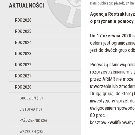
Data publikacji:
piątek, 24 kw
AKTUALNOŚCI
Agencja Restrukturyz
ROK 2026
o przyznanie pomocy 
ROK 2025
Do 17 czerwca 2020 r
ROK 2024
celem jest ograniczeni
jest do dwóch grup odb
ROK 2023
Pierwszą stanowią roln
ROK 2022
rozprzestrzenianiem si
ROK 2021
przez ARiMR nie może p
utworzenie lub zmodern
ROK 2020
Drugą grupą, do której 
GRUDZIEŃ (17)
inwestycje w sprzęt d
uwilgoceniem spowodow
LISTOPAD (13)
80 proc.
PAŹDZIERNIK (26)
kosztów kwalifikowanyc
WRZESIEŃ (28)