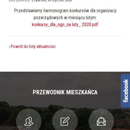
Data publikacji:
czwartek, 30 styczeń 2020
Przedstawiamy harmonogram konkursów dla organizacji
pozarządowych w miesiącu lutym:
konkursy_dla_ngo_na luty_ 2020.pdf
‹ Powrót do listy aktualności
PRZEWODNIK MIESZKAŃCA