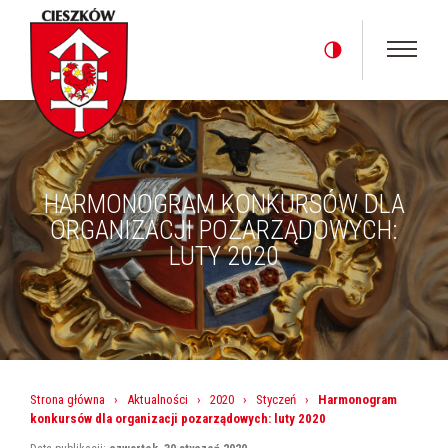
HARMONOGRAM KONKURSÓW DLA
ORGANIZACJI POZARZĄDOWYCH:
LUTY 2020
Strona główna
›
Aktualności
›
2020
›
Styczeń
›
Harmonogram
konkursów dla organizacji pozarządowych: luty 2020