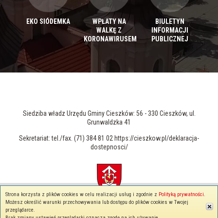
EKO SIÓDEMKA
WPŁATY NA
BIULETYN
WALKĘ Z
INFORMACJI
KORONAWIRUSEM
PUBLICZNEJ
Siedziba władz Urzędu Gminy Cieszków: 56 - 330 Cieszków, ul.
Grunwaldzka 41
Sekretariat: tel./fax. (71) 384 81 02 https://cieszkow.pl/deklaracja-
dostepnosci/
Strona korzysta z plików cookies w celu realizacji usług i zgodnie z
Polityką prywatności
.
© 2026 cieszkow.pl - Wszelkie prawa zastrzeżone
Możesz określić warunki przechowywania lub dostępu do plików cookies w Twojej
Polityka prywatności
przeglądarce.
Brak zmiany ustawień przeglądarki oznacza zgodę na ich używanie.