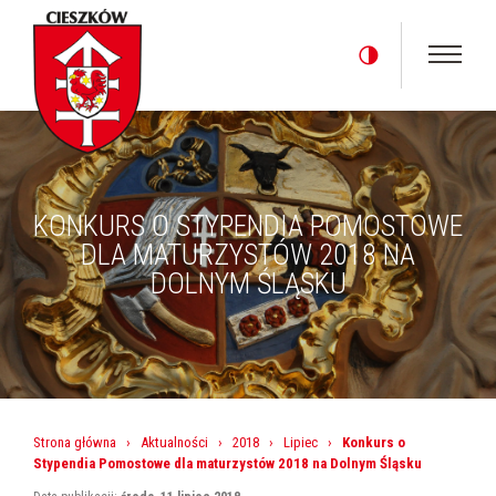
KONKURS O STYPENDIA POMOSTOWE
DLA MATURZYSTÓW 2018 NA
DOLNYM ŚLĄSKU
Strona główna
›
Aktualności
›
2018
›
Lipiec
›
Konkurs o
Stypendia Pomostowe dla maturzystów 2018 na Dolnym Śląsku