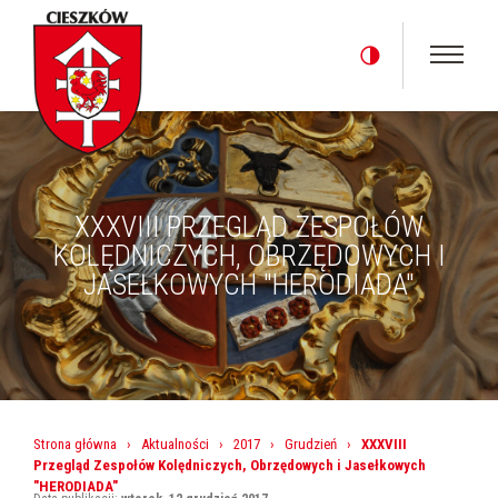
XXXVIII PRZEGLĄD ZESPOŁÓW
KOLĘDNICZYCH, OBRZĘDOWYCH I
JASEŁKOWYCH "HERODIADA"
Strona główna
›
Aktualności
›
2017
›
Grudzień
›
XXXVIII
Przegląd Zespołów Kolędniczych, Obrzędowych i Jasełkowych
"HERODIADA"