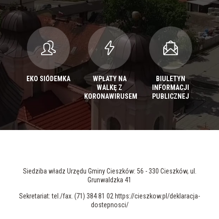
EKO SIÓDEMKA
WPŁATY NA
BIULETYN
WALKĘ Z
INFORMACJI
KORONAWIRUSEM
PUBLICZNEJ
Siedziba władz Urzędu Gminy Cieszków: 56 - 330 Cieszków, ul.
Grunwaldzka 41
Sekretariat: tel./fax. (71) 384 81 02 https://cieszkow.pl/deklaracja-
dostepnosci/