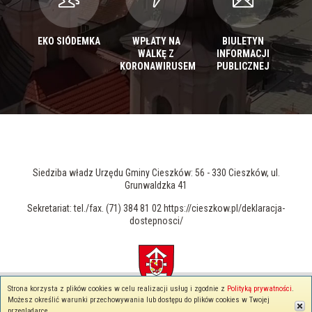
EKO SIÓDEMKA
WPŁATY NA
BIULETYN
WALKĘ Z
INFORMACJI
KORONAWIRUSEM
PUBLICZNEJ
Siedziba władz Urzędu Gminy Cieszków: 56 - 330 Cieszków, ul.
Grunwaldzka 41
Sekretariat: tel./fax. (71) 384 81 02 https://cieszkow.pl/deklaracja-
dostepnosci/
Strona korzysta z plików cookies w celu realizacji usług i zgodnie z
Polityką prywatności
.
© 2026 cieszkow.pl - Wszelkie prawa zastrzeżone
Możesz określić warunki przechowywania lub dostępu do plików cookies w Twojej
Polityka prywatności
przeglądarce.