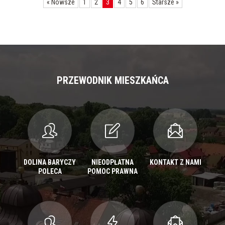
«
Nowsze
1
2
3
4
5
6
Starsze
»
PRZEWODNIK MIESZKAŃCA
DOLINA BARYCZY
NIEODPŁATNA
KONTAKT Z NAMI
POLECA
POMOC PRAWNA