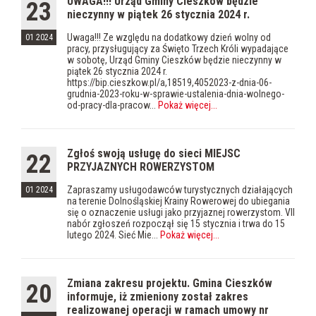
UWAGA!!! Urząd Gminy Cieszków będzie
23
nieczynny w piątek 26 stycznia 2024 r.
Uwaga!!! Ze względu na dodatkowy dzień wolny od
01 2024
pracy, przysługujący za Święto Trzech Króli wypadające
w sobotę, Urząd Gminy Cieszków będzie nieczynny w
piątek 26 stycznia 2024 r.
https://bip.cieszkow.pl/a,18519,4052023-z-dnia-06-
grudnia-2023-roku-w-sprawie-ustalenia-dnia-wolnego-
od-pracy-dla-pracow...
Pokaż więcej
...
Zgłoś swoją usługę do sieci MIEJSC
22
PRZYJAZNYCH ROWERZYSTOM
Zapraszamy usługodawców turystycznych działających
01 2024
na terenie Dolnośląskiej Krainy Rowerowej do ubiegania
się o oznaczenie usługi jako przyjaznej rowerzystom. VII
nabór zgłoszeń rozpoczął się 15 stycznia i trwa do 15
lutego 2024. Sieć Mie...
Pokaż więcej
...
Zmiana zakresu projektu. Gmina Cieszków
20
informuje, iż zmieniony został zakres
realizowanej operacji w ramach umowy nr