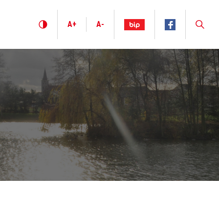
A+
A-