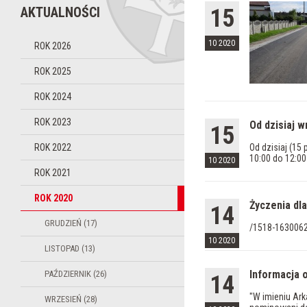
AKTUALNOŚCI
15
10 2020
ROK 2026
ROK 2025
ROK 2024
ROK 2023
Od dzisiaj w
15
ROK 2022
Od dzisiaj (15
10:00 do 12:00
10 2020
ROK 2021
ROK 2020
Życzenia dl
14
GRUDZIEŃ (17)
/1518-163006
10 2020
LISTOPAD (13)
Informacja 
PAŹDZIERNIK (26)
14
"W imieniu Ar
WRZESIEŃ (28)