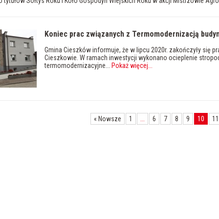
tytułów Sołtys Roku i Koło Gospodyń Wiejskich Roku w akcji Mistrzowie Agro 
Koniec prac związanych z Termomodernizacją budy
Gmina Cieszków informuje, że w lipcu 2020r. zakończyły się
Cieszkowie. W ramach inwestycji wykonano ocieplenie stropod
termomodernizacyjne...
Pokaż więcej
...
«
Nowsze
1
...
6
7
8
9
10
11