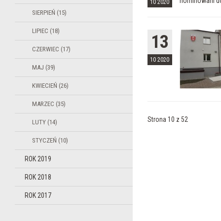
nominowani do 
10 2020
SIERPIEŃ (15)
LIPIEC (18)
13
CZERWIEC (17)
10 2020
MAJ (39)
KWIECIEŃ (26)
MARZEC (35)
Strona 10 z 52
LUTY (14)
STYCZEŃ (10)
ROK 2019
ROK 2018
ROK 2017