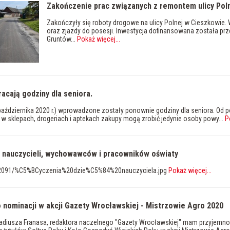
Zakończenie prac związanych z remontem ulicy Pol
Zakończyły się roboty drogowe na ulicy Polnej w Cieszkowi
oraz zjazdy do posesji. Inwestycja dofinansowana została 
Gruntów...
Pokaż więcej
...
racają godziny dla seniora.
 października 2020 r.) wprowadzone zostały ponownie godziny dla seniora. Od 
 w sklepach, drogeriach i aptekach zakupy mogą zrobić jedynie osoby powy...
P
a nauczycieli, wychowawców i pracowników oświaty
2091/%C5%BCyczenia%20dzie%C5%84%20nauczyciela.jpg
Pokaż więcej
...
o nominacji w akcji Gazety Wrocławskiej - Mistrzowie Agro 2020
kadiusza Franasa, redaktora naczelnego "Gazety Wrocławskiej" mam przyjemno