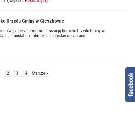
– największ...
Pokaż więcej
...
nku Urzędu Gminy w Cieszkowie
 prace związane z Termomodernizacją budynku Urzędu Gminy w
achu granulatem i obróbki blacharskie oraz prace
12
13
14
Starsze
»