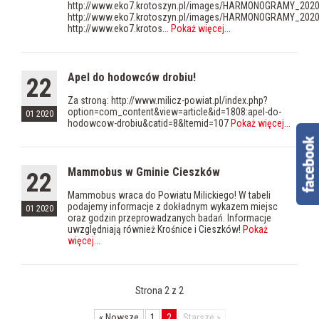
http://www.eko7.krotoszyn.pl/images/HARMONOGRAMY_202
http://www.eko7.krotoszyn.pl/images/HARMONOGRAMY_202
http://www.eko7.krotos...
Pokaż więcej
...
Apel do hodowców drobiu!
22
Za stroną: http://www.milicz-powiat.pl/index.php?
option=com_content&view=article&id=1808:apel-do-
01 2020
hodowcow-drobiu&catid=8&Itemid=107
Pokaż więcej
...
Mammobus w Gminie Cieszków
22
Mammobus wraca do Powiatu Milickiego! W tabeli
podajemy informacje z dokładnym wykazem miejsc
01 2020
oraz godzin przeprowadzanych badań. Informacje
uwzględniają również Krośnice i Cieszków!
Pokaż
więcej
...
Strona 2 z 2
«
Nowsze
1
2
Starsze
»