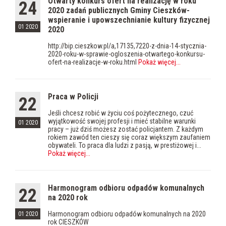
Otwarty konkurs ofert na realizację w roku
24
2020 zadań publicznych Gminy Cieszków-
wspieranie i upowszechnianie kultury fizycznej
01 2020
2020
http://bip.cieszkow.pl/a,17135,7220-z-dnia-14-stycznia-
2020-roku-w-sprawie-ogloszenia-otwartego-konkursu-
ofert-na-realizacje-w-roku.html
Pokaż więcej
...
Praca w Policji
22
Jeśli chcesz robić w życiu coś pożytecznego, czuć
wyjątkowość swojej profesji i mieć stabilne warunki
01 2020
pracy – już dziś możesz zostać policjantem. Z każdym
rokiem zawód ten cieszy się coraz większym zaufaniem
obywateli. To praca dla ludzi z pasją, w prestiżowej i...
Pokaż więcej
...
Harmonogram odbioru odpadów komunalnych
22
na 2020 rok
Harmonogram odbioru odpadów komunalnych na 2020
01 2020
rok CIESZKÓW