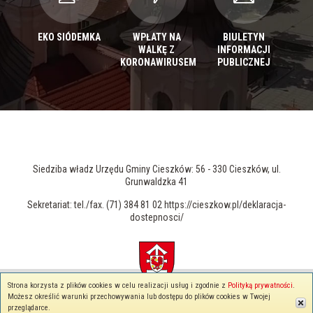
EKO SIÓDEMKA
WPŁATY NA
BIULETYN
WALKĘ Z
INFORMACJI
KORONAWIRUSEM
PUBLICZNEJ
Siedziba władz Urzędu Gminy Cieszków: 56 - 330 Cieszków, ul.
Grunwaldzka 41
Sekretariat: tel./fax. (71) 384 81 02 https://cieszkow.pl/deklaracja-
dostepnosci/
Strona korzysta z plików cookies w celu realizacji usług i zgodnie z
Polityką prywatności
.
© 2026 cieszkow.pl - Wszelkie prawa zastrzeżone
Możesz określić warunki przechowywania lub dostępu do plików cookies w Twojej
Polityka prywatności
przeglądarce.