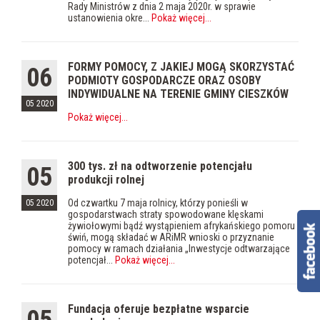
Rady Ministrów z dnia 2 maja 2020r. w sprawie
ustanowienia okre...
Pokaż więcej
...
FORMY POMOCY, Z JAKIEJ MOGĄ SKORZYSTAĆ
06
PODMIOTY GOSPODARCZE ORAZ OSOBY
INDYWIDUALNE NA TERENIE GMINY CIESZKÓW
05 2020
Pokaż więcej
...
300 tys. zł na odtworzenie potencjału
05
produkcji rolnej
Od czwartku 7 maja rolnicy, którzy ponieśli w
05 2020
gospodarstwach straty spowodowane klęskami
żywiołowymi bądź wystąpieniem afrykańskiego pomoru
świń, mogą składać w ARiMR wnioski o przyznanie
pomocy w ramach działania „Inwestycje odtwarzające
potencjał...
Pokaż więcej
...
Fundacja oferuje bezpłatne wsparcie