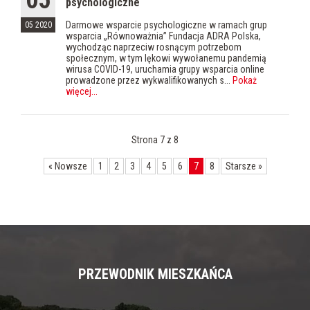
05
psychologiczne
Darmowe wsparcie psychologiczne w ramach grup
05 2020
wsparcia „Równoważnia” Fundacja ADRA Polska,
wychodząc naprzeciw rosnącym potrzebom
społecznym, w tym lękowi wywołanemu pandemią
wirusa COVID-19, uruchamia grupy wsparcia online
prowadzone przez wykwalifikowanych s...
Pokaż
więcej
...
Strona 7 z 8
«
Nowsze
1
2
3
4
5
6
7
8
Starsze
»
PRZEWODNIK MIESZKAŃCA